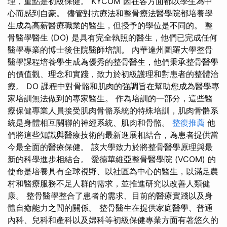
理，重點是初級保健。 KYCOM 因在各方面都以學生為中
心而感到自豪。 儘管對抗療法和整骨療法醫學院都培養學
生成為高薪醫療職業的醫生，但授予的學位是不同的。 整
骨醫學醫生 (DO) 是具有完全執照的醫生，他們已完成任何
醫學專業的博士後住院醫師培訓。 內華達州圖羅大學整骨
醫學課程培養學生成為優秀的整骨醫生，他們秉承整骨醫學
的價值觀、理念和實踐，致力於初級護理和對患者的整體治
療。 DO 課程中對骨骼和肌肉的強調旨在幫助您成為醫學專
家培訓無法做到的專家醫生。 作為培訓的一部分，這些醫
療保健專業人員接受肌肉骨骼系統的特殊培訓，肌肉骨骼系
統是身體相互關聯的神經系統、肌肉和骨骼。
整復推薦
他
們將這些知識與醫療技術的最新進展相結合，為患者提供當
今最全面的醫療保健。 該大學致力於將整骨醫學原理與最
新的科學進步相結合。 愛德華維亞整骨醫學院 (VCOM) 的
使命是培養具有全球視野、以社區為中心的醫生，以滿足農
村和醫療服務不足人群的需求，並推進研究以改善人類健
康。 整骨醫學整合了患者的需求、目前的醫療實踐以及身
體自癒能力之間的關係。 整骨醫生在提供家庭醫學、普通
內科、兒科和產科以及婦科等初級保健專業方面有著悠久的