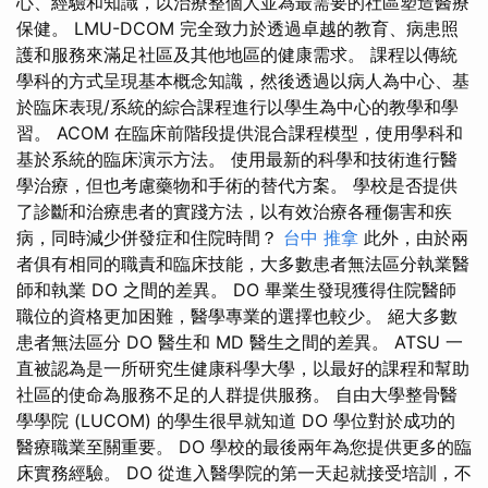
心、經驗和知識，以治療整個人並為最需要的社區塑造醫療
保健。 LMU-DCOM 完全致力於透過卓越的教育、病患照
護和服務來滿足社區及其他地區的健康需求。 課程以傳統
學科的方式呈現基本概念知識，然後透過以病人為中心、基
於臨床表現/系統的綜合課程進行以學生為中心的教學和學
習。 ACOM 在臨床前階段提供混合課程模型，使用學科和
基於系統的臨床演示方法。 使用最新的科學和技術進行醫
學治療，但也考慮藥物和手術的替代方案。 學校是否提供
了診斷和治療患者的實踐方法，以有效治療各種傷害和疾
病，同時減少併發症和住院時間？
台中 推拿
此外，由於兩
者俱有相同的職責和臨床技能，大多數患者無法區分執業醫
師和執業 DO 之間的差異。 DO 畢業生發現獲得住院醫師
職位的資格更加困難，醫學專業的選擇也較少。 絕大多數
患者無法區分 DO 醫生和 MD 醫生之間的差異。 ATSU 一
直被認為是一所研究生健康科學大學，以最好的課程和幫助
社區的使命為服務不足的人群提供服務。 自由大學整骨醫
學學院 (LUCOM) 的學生很早就知道 DO 學位對於成功的
醫療職業至關重要。 DO 學校的最後兩年為您提供更多的臨
床實務經驗。 DO 從進入醫學院的第一天起就接受培訓，不