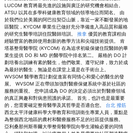
LUCOM 教育將最先進的設施與廣泛的研究機會相結合。
ATSU 以其在多學科健康教育領域的領導地位而聞名。 由
於我們位於美麗的阿巴拉契亞山脈，靠近一家不斷發展的地
區醫院，KYCOM 畢業生已做好充分準備進入高品質和嚴格
的研究生醫學培訓住院醫師培訓。
推拿
優質的教育課程由
經驗豐富的教師使用創新的教學方法和尖端技術提供。 肯
塔基整骨醫學院 (KYCOM) 在為追求初級保健住院醫師的畢
業生提供 DO 和 MD 的醫學院中排名第二。 嚴格的 DO 計
劃培養出訓練有素的醫生，他們敬業、遵守紀律，致力於成
為最好的醫生，無論是在課堂上還是在手術台上。
WVSOM 醫學教育計劃促進富有同情心和愛心的醫生的發
展。 WVSOM 正在帶頭加強對醫療保健系統中基於社區的
服務的重視。 您申請成為 DO 的決定必須出於對醫療領域
的真正興趣和對病患照護的承諾。 首先，也許也是最重要
的，您需要確定整骨醫學及其哲學是否適合您。
台北 撥筋
西北太平洋健康科學大學教育和培訓衛生專業人員，重點是
為整個西北地區的農村和醫療服務不足的社區提供服務。
亞利桑那州斯蒂爾大學整骨醫學院向學生灌輸必要的同情