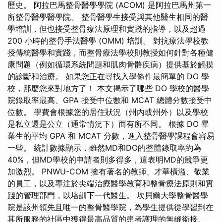
歷史。 阿拉巴馬整骨醫學學院 (ACOM) 是阿拉巴馬州第一
所整骨醫學醫學院。 整骨醫學生接受與其他醫生相同的醫
學培訓，但也接受整骨療法原理和實踐的指導，以及超過
200 小時的整骨手法醫學 (OMM) 培訓。 對抗療法學校教
授傳統醫學和實踐，而整骨療法學校則教授如何針對各種健
康問題（例如循環系統問題和肌肉骨骼疾病）提供基於觸摸
的診斷和治療。 如果您正在尋找入學條件最簡單的 DO 學
校，那麼您來對地方了！ 本文揭示了哪些 DO 學校的醫學
院錄取率最高、GPA 接受中位數和 MCAT 總體分數接受中
位數。 學費會根據您的居住狀況（州內或州外）以及學校
是私立還是公立（通常情況下）而有所不同。 根據 DO 畢
業生的平均 GPA 和 MCAT 分數，進入整骨醫學課程會容易
一些。 統計數據顯示，雖然MD和DO的整體錄取率約為
40%，但MD學校的申請者則多得多，這表明MD的競爭更
加激烈。 PNWU-COM 擁有著名的教師、才華橫溢、敬業
的員工，以及專注於尖端治療醫學教育和整骨療法原則和實
踐的管理部門，以培訓下一代醫生。 坎貝爾大學整骨醫學
院是該州領先且唯一的整骨醫學院，為學生提供從學習到在
其所服務的社區中獲得最高品質的患者護理的無縫銜接。